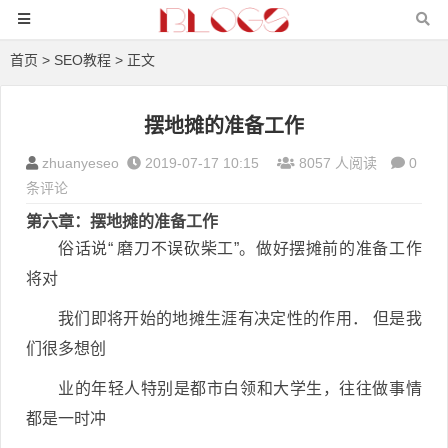
首页
>
SEO教程
> 正文
摆地摊的准备工作
zhuanyeseo
2019-07-17 10:15
8057 人阅读
0
条评论
第六章：摆地摊的准备工作
俗话说“ 磨刀不误砍柴工”。做好摆摊前的准备工作
将对
我们即将开始的地摊生涯有决定性的作用． 但是我
们很多想创
业的年轻人特别是都市白领和大学生，往往做事情
都是一时冲